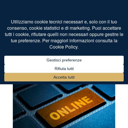
Home
Societario Internazionale
Ltd azienda online.
Lavorare on line con una ltd. Le reali possibilità, il
regime fiscale, la tassazione.
di
Avv. Daniele Bertaggia
Ottobre 4, 2022