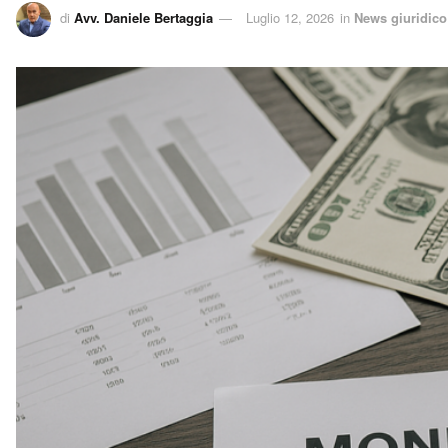
di
Avv. Daniele Bertaggia
Luglio 12, 2026
in
News giuridico 