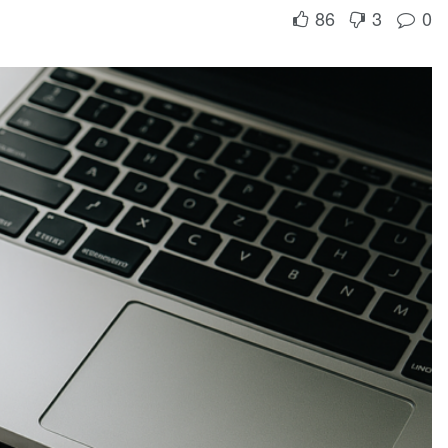
86
3
0