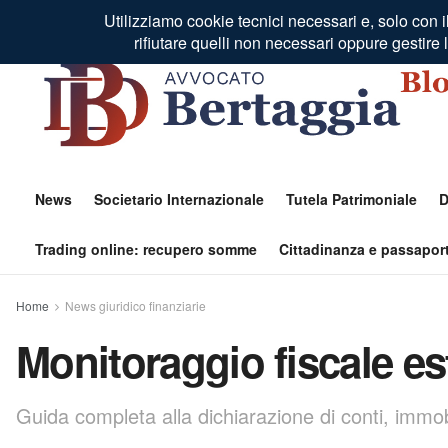
Residenza Fiscale Estero
Profilo Autore
Contatti
News
Societario Internazionale
Tutela Patrimoniale
D
Trading online: recupero somme
Cittadinanza e passaport
Home
News giuridico finanziarie
Monitoraggio fiscale e
Guida completa alla dichiarazione di conti, immo