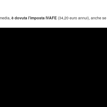
 media,
è dovuta l’imposta IVAFE
(34,20 euro annui), anche se 