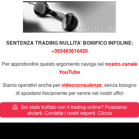
SENTENZA TRADING NULLITA’ BONIFICO INFOLINE:
+393483610420
Per approfondire questo argomento naviga nel
nostro canale
YouTube
Siamo operativi anche per
videoconsulenze
, senza bisogno
di spostarsi fisicamente per venire nei nostri uffici
Sei stato truffato con il trading online? Possiamo
aiutarti. Contatta i nostri esperti. Clicca