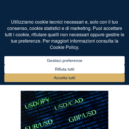
Home
News giuridico finanziarie
Sentenza Trading: Nullità
Bonifico
Analisi Giuridica dell'Invalidità di Transazioni Finanziarie
senza Contratto Scritto
di
Studio Legale Internazionale Bertaggia
Agosto 20, 2024