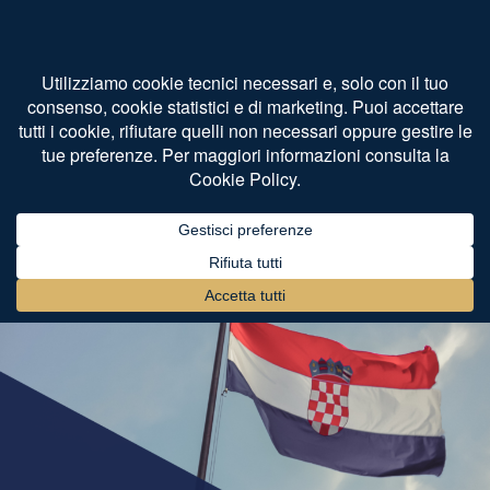
Home
Societario Internazionale
Croazia società DOO
semplificata
di
Avv. Daniele Bertaggia
Agosto 12, 2024