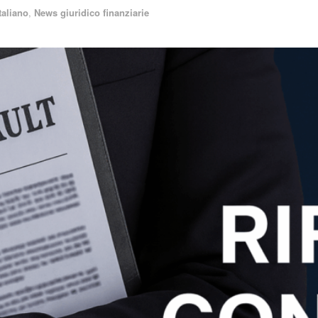
taliano
,
News giuridico finanziarie