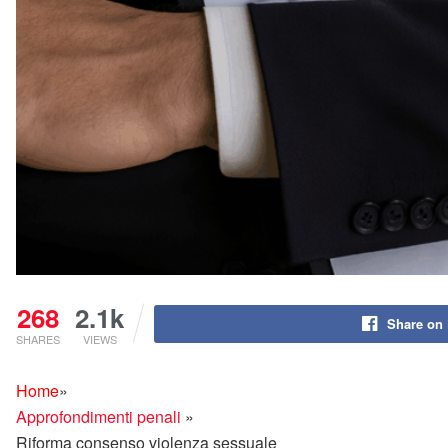
268
2.1k
Share on
SHARES
VIEWS
Home
»
Approfondimenti penali
»
Riforma consenso violenza sessuale