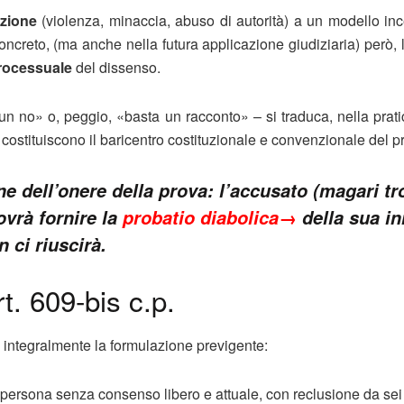
izione
(violenza, minaccia, abuso di autorità) a un modello ince
ncreto, (ma anche nella futura applicazione giudiziaria) però, la
processuale
del dissenso.
un no» o, peggio, «basta un racconto» – si traduca, nella prati
e costituiscono il baricentro costituzionale e convenzionale del 
one dell’onere della prova: l’accusato (magari t
ovrà fornire la
probatio diabolica→
della sua in
 ci riuscirà.
t. 609-bis c.p.
ce integralmente la formulazione previgente:
 persona senza consenso libero e attuale, con reclusione da sei 