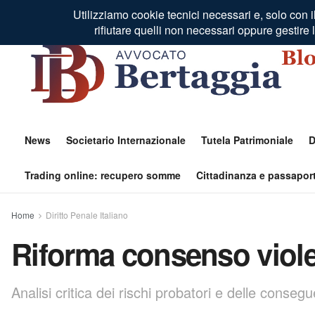
Residenza Fiscale Estero
Profilo Autore
Contatti
News
Societario Internazionale
Tutela Patrimoniale
D
Trading online: recupero somme
Cittadinanza e passaport
Home
Diritto Penale Italiano
Riforma consenso viol
Analisi critica dei rischi probatori e delle conse