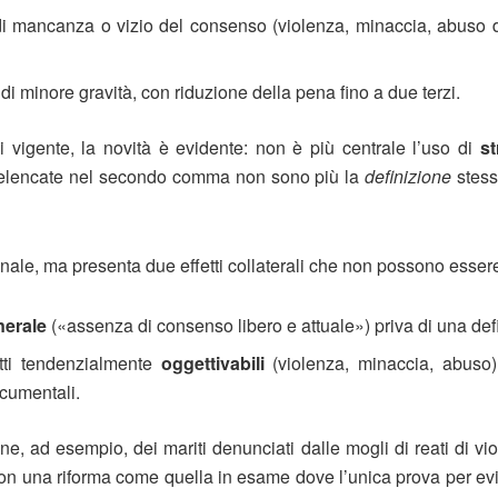
i mancanza o vizio del consenso (violenza, minaccia, abuso di au
i minore gravità, con riduzione della pena fino a due terzi.
 vigente, la novità è evidente: non è più centrale l’uso di
st
te elencate nel secondo comma non sono più la
definizione
stess
onale, ma presenta due effetti collaterali che non possono essere
nerale
(«assenza di consenso libero e attuale») priva di una def
fatti tendenzialmente
oggettivabili
(violenza, minaccia, abuso)
ocumentali.
e, ad esempio, dei mariti denunciati dalle mogli di reati di vi
on una riforma come quella in esame dove l’unica prova per evi