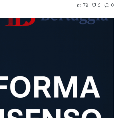
79
3
0