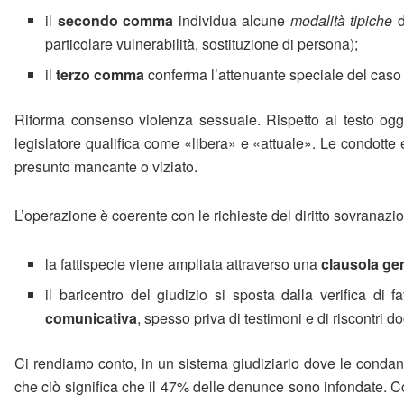
il
secondo comma
individua alcune
modalità tipiche
d
particolare vulnerabilità, sostituzione di persona);
il
terzo comma
conferma l’attenuante speciale del caso d
Riforma consenso violenza sessuale. Rispetto al testo oggi
legislatore qualifica come «libera» e «attuale». Le condot
presunto mancante o viziato.
L’operazione è coerente con le richieste del diritto sovranazi
la fattispecie viene ampliata attraverso una
clausola ge
il baricentro del giudizio si sposta dalla verifica di 
comunicativa
, spesso priva di testimoni e di riscontri d
Ci rendiamo conto, in un sistema giudiziario dove le condann
che ciò significa che il 47% delle denunce sono infondate. C