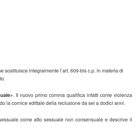
sostituisce integralmente l’art. 609-bis c.p. in materia di
to.
suale»
. Il nuovo primo comma qualifica infatti come violenza
 la cornice edittale della reclusione da sei a dodici anni.
a sessuale come atto sessuale non consensuale e descrive il