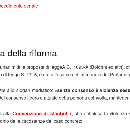
procedimento penale
ta della riforma
animità la proposta di leggeA.C. 1693-A (Boldrini ed altri), che 
 di legge S. 1715, è ora all’esame dell’altro ramo del Parlamen
azie allo slogan mediatico:
«senza consenso è violenza ses
el consenso libero e attuale della persona coinvolta, mantenendo
a alla
Convenzione di Istanbul
→
, che definisce la violenz
conto delle circostanze del caso concreto.