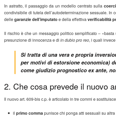
In astratto, il passaggio da un modello centrato sulla
coerc
condivisibile di tutela dell’autodeterminazione sessuale. In co
delle
garanzie dell’imputato
e della effettiva
verificabilità 
Il rischio è che un messaggio politico semplificato – «basta 
presunzione di innocenza e di
in dubio pro reo
, i quali invec
Si tratta di una vera e propria inversi
per motivi di estorsione economica) d
come giudizio prognostico ex ante, non
2. Che cosa prevede il nuovo ar
Il nuovo art. 609-bis c.p. è articolato in tre commi e sostituis
il
primo comma
punisce chi ponga atti sessuali su altra