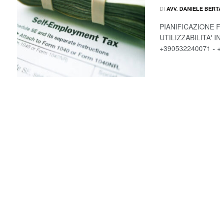
DI
AVV. DANIELE BER
PIANIFICAZIONE 
UTILIZZABILITA' 
+390532240071 - +3