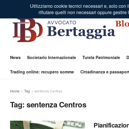
Residenza Fiscale Estero
Profilo Autore
Contatti
News
Societario Internazionale
Tutela Patrimoniale
D
Trading online: recupero somme
Cittadinanza e passaport
Home
Tag
sentenza Centros
Tag:
sentenza Centros
Pianificazio