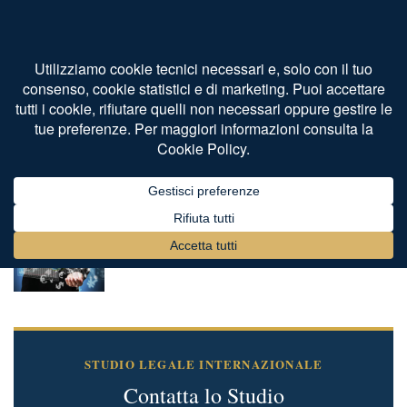
Home
Tag
trasferirsi Gibilterra
Tag:
trasferirsi Gibilterra
Gibilterra paradiso fiscale per investitori
DI
STUDIO LEGALE INTERNAZIONALE BERTAGGIA
APRILE 29, 2022
0
Trasferire residenza estero: Europa 1° parte
DI
AVV. DANIELE BERTAGGIA
MAGGIO 9, 2023
0
STUDIO LEGALE INTERNAZIONALE
Contatta lo Studio