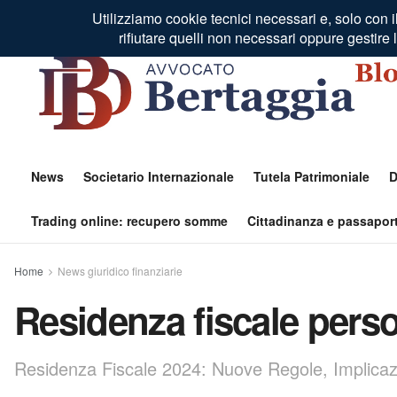
Residenza Fiscale Estero
Profilo Autore
Contatti
News
Societario Internazionale
Tutela Patrimoniale
D
Trading online: recupero somme
Cittadinanza e passaport
Home
News giuridico finanziarie
Residenza fiscale person
Residenza Fiscale 2024: Nuove Regole, Implicazio