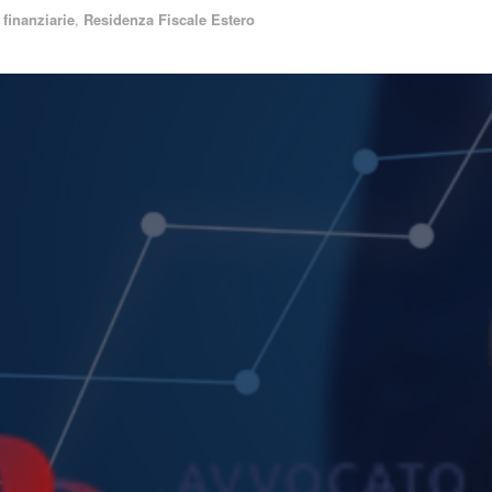
finanziarie
,
Residenza Fiscale Estero