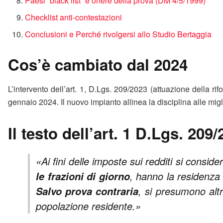
Paesi “black list” e onere della prova (DM 4/5/1999)
Checklist anti‑contestazioni
Conclusioni e Perché rivolgersi allo Studio Bertaggia
Cos’è cambiato dal 2024
L’intervento dell’art. 1, D.Lgs. 209/2023 (attuazione della rifor
gennaio 2024. Il nuovo impianto allinea la disciplina alle migl
Il testo dell’art. 1 D.Lgs. 209/
«Ai fini delle imposte sui redditi si consi
, hanno la residenza a
le frazioni di giorno
, si presumono altr
Salvo prova contraria
popolazione residente.»