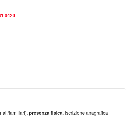
61 0420
nali/familiari),
presenza fisica
, iscrizione anagrafica