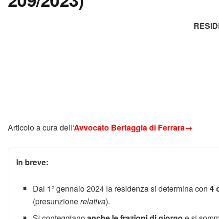
RESID
Articolo a cura dell
‘
Avvocato Bertaggia di Ferrara→
In breve:
Dal 1° gennaio 2024 la residenza si determina con
4 
(presunzione
relativa
).
Si conteggiano
anche le frazioni di giorno
e si som