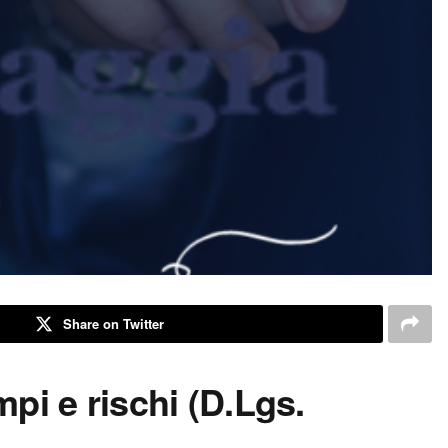
Share on Twitter
mpi e rischi (D.Lgs.