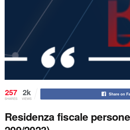
257
2k
Share on F
SHARES
VIEWS
Residenza fiscale persone 
209/2023)