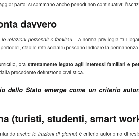
aggior parte” si sommano anche periodi non continuativi; l’iscri
conta davvero
 le relazioni personali e familiari
. La norma privilegia tali lega
tri periodici, stabile rete sociale) possono indicare la permanenza
domicilio, ora
strettamente legato agli interessi familiari e p
lla precedente definizione civilistica.
itorio dello Stato emerge come un criterio au
a (turisti, studenti, smart wor
contando
anche le frazioni di giorno
) è criterio autonomo di res