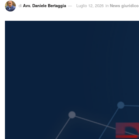
di
Avv. Daniele Bertaggia
Luglio 12, 2026
in
News giuridico 