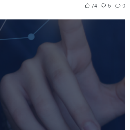
74
5
0