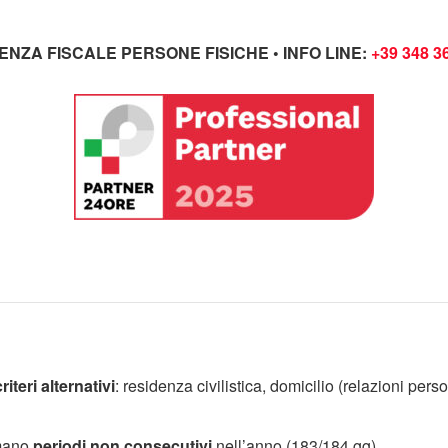
ENZA FISCALE PERSONE FISICHE • INFO LINE:
+39 348 3
criteri alternativi
: residenza civilistica, domicilio (relazioni perso
mano
periodi non consecutivi
nell’anno (183/184 gg).