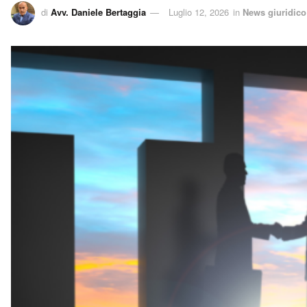
di
Avv. Daniele Bertaggia
Luglio 12, 2026
in
News giuridico 