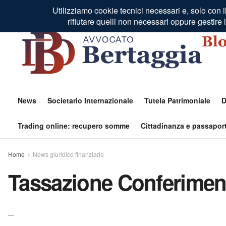
Residenza Fiscale Estero
Profilo Autore
Contatti
News
Societario Internazionale
Tutela Patrimoniale
D
Trading online: recupero somme
Cittadinanza e passaport
Home
News giuridico finanziarie
Tassazione Conferiment
_