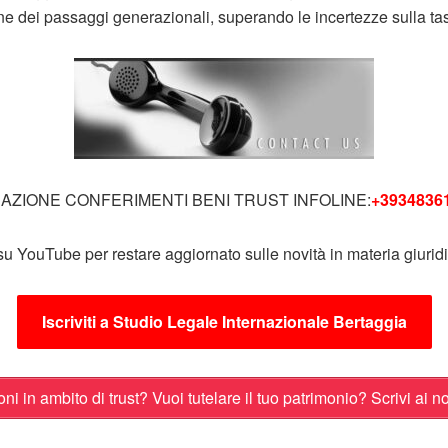
ne dei passaggi generazionali, superando le incertezze sulla tas
AZIONE CONFERIMENTI BENI TRUST INFOLINE:
+3934836
su YouTube per restare aggiornato sulle novità in materia giuridic
Iscriviti a Studio Legale Internazionale Bertaggia
i in ambito di trust? Vuoi tutelare il tuo patrimonio? Scrivi ai nos