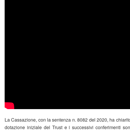
La Cassazione, con la sentenza n. 8082 del 2020, ha chiarito 
dotazione iniziale del Trust e i successivi conferimenti so