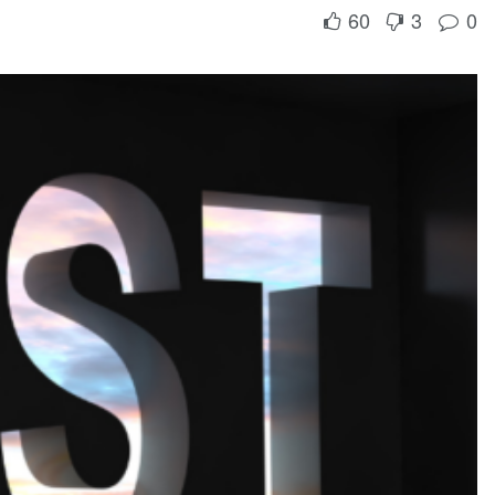
60
3
0