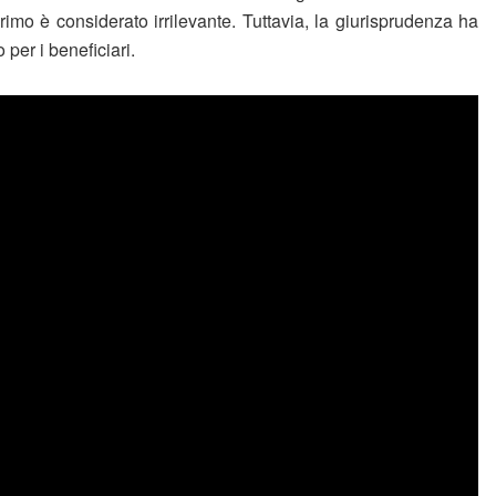
rimo è considerato irrilevante. Tuttavia, la giurisprudenza ha
per i beneficiari.