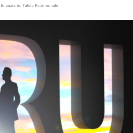
finanziarie
,
Tutela Patrimoniale