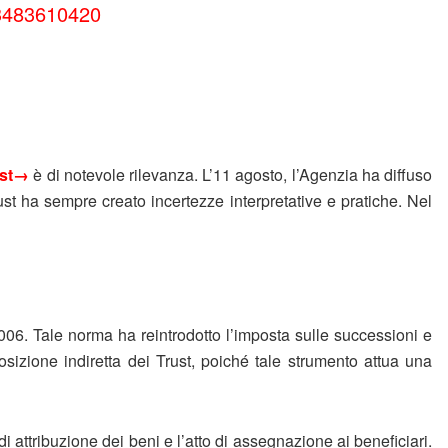
3483610420
ust→
è di notevole rilevanza. L’11 agosto, l’Agenzia ha diffuso
ust ha sempre creato incertezze interpretative e pratiche. Nel
2006. Tale norma ha reintrodotto l’imposta sulle successioni e
sizione indiretta dei Trust, poiché tale strumento attua una
di attribuzione dei beni e l’atto di assegnazione ai beneficiari.