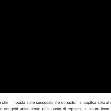
che l’imposta sulle successioni e donazioni si applica solo al mo
no soggetti unicamente all’imposta di registro in misura fiss