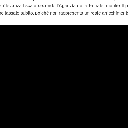
a rilevanza fiscale secondo l’Agenzia delle Entrate, mentre il p
ere tassato subito, poiché non rappresenta un reale arricchimento 