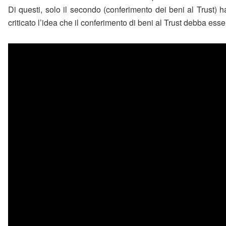
Di questi, solo il secondo (conferimento dei beni al Trust) h
criticato l’idea che il conferimento di beni al Trust debba ess